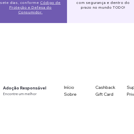
sete dias, conforme
Código de
com segurança e dentro do
nal)
Proteção e Defesa do
prazo no mundo TODO!
onal)
Consumidor.
SS STEEL)
uropeu (EU)
omático APETDOLA 4L para gatos em aço
 filtro semanalmente e o filtro mensalmente para
ncionamento adequados.
Início
Cashback
Sup
Adoção Responsável
Sobre
Gift Card
Pri
Encontre
um
melhor
amigo
perto
de você!
Afilie-se
Blog
Pol
Contato: +5511985436551 -
suporte@meupetgringo.com
R. Gen. Ribeira da Costa 76
01-12