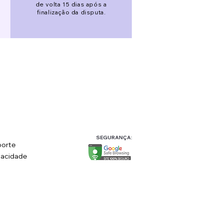
de volta 15 dias após a
finalização da disputa.
SEGURANÇA:
orte
vacidade
ítica de Devolução
 CEP 22010-050 Rio de Janeiro-RJ