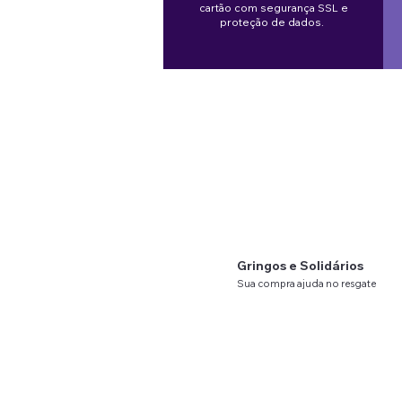
Precio
Precio de oferta
BRL 261,00
cartão com segurança SSL e
BRL 211,00
Saída mínima:
100 mL(ajuste opcio
proteção de dados.
Saída máxima:
200 mL (ajuste opci
Programação de tempo:
Não
Material:
Aço inoxidável (STAINLE
Origem:
Russia
Tipo de tomada:
Tomada padrão e
Tipo de animal:
Cães e Gatos
Número do modelo:
FS10pro
Nome do produto:
Bebedouro aut
inoxidável
Importante: substitua a esponja do
manter a qualidade da água e fu
Gringos e Solidários
Sua compra ajuda no resgate
de
animais.
Entenda!
©2023
Meu Pet Gringo
S.A. |
CNPJ 50.162.497/00