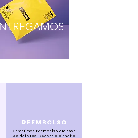
NTREGAMOS
reembolso
Garantimos reembolso em caso
de defeitos. Receba o dinheiro