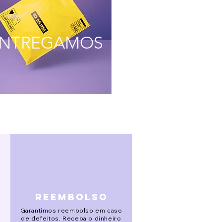
NTREGAMOS
reembolso
Garantimos reembolso em caso
de defeitos. Receba o dinheiro