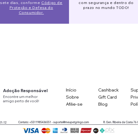
sete dias, conforme
Código de
com segurança e dentro do
Proteção e Defesa do
prazo no mundo TODO!
Consumidor.
Início
Cashback
Sup
Adoção Responsável
Sobre
Gift Card
Pri
Encontre
um
melhor
amigo
perto
de você!
Afilie-se
Blog
Pol
Contato: +5511985436551 -
suporte@meupetgringo.com
R. Gen. Ribeira da Costa 76
01-12