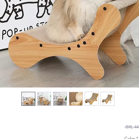
 BRL 44
Color
*