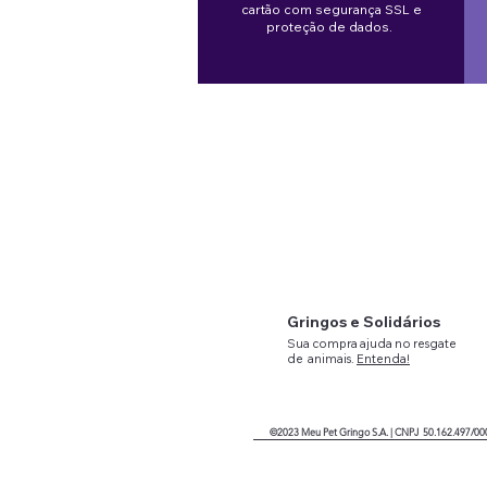
Precio
Precio de oferta
BRL 261,00
cartão com segurança SSL e
BRL 211,00
proteção de dados.
Gringos e Solidários
Sua compra ajuda no resgate
de
animais.
Entenda!
©2023
Meu Pet Gringo
S.A. |
CNPJ 50.162.497/00