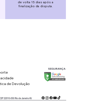
de volta 15 dias após a
finalização da disputa.
SEGURANÇA:
orte
vacidade
ítica de Devolução
 CEP 22010-050 Rio de Janeiro-RJ