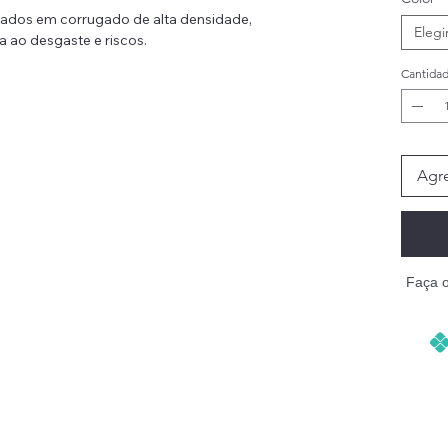
nados em corrugado de alta densidade,
Elegi
a ao desgaste e riscos.
Cantida
m local ideal para afiar garras, dormir e brincar,
ador ajuda a canalizar o instinto natural de
is.
Agre
 para felinos com até 10kg, o arranhador é
o e conforto.
local de descanso, este lounge para gatos
resente para celebrar aniversários, feriados e
estimação.
Faça 