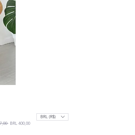
BRL (R$)
Precio
Precio de oferta
7,00 
BRL 400,00