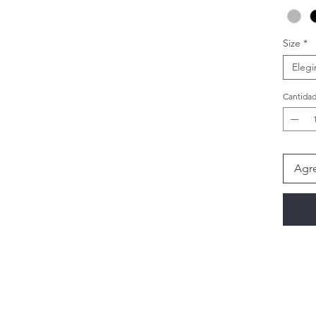
Size
*
ing Bed
Elegi
Cantida
Agre
s