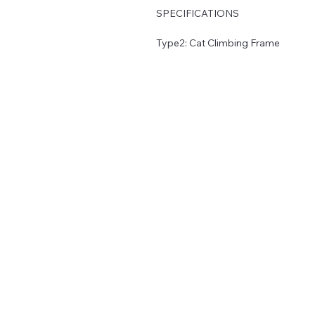
SPECIFICATIONS
Type2: Cat Climbing Frame
Type1: Window Mounted Cat Hang
Type: cats
Type: Double Layer Cat Hammock
Origin: Mainland China
Material: Oxford Farbric
Item Type: Beds
Is Smart Device: NO
Feature2: Durable
Feature1: With Strong Suction Cup
Feature: Breathable
CN: Zhejiang