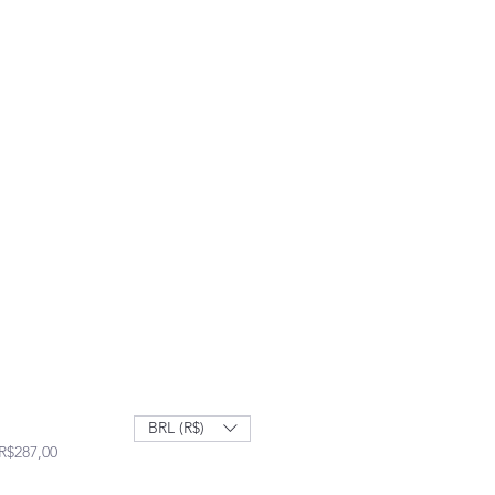
BRL (R$)
Precio de oferta
R$287,00