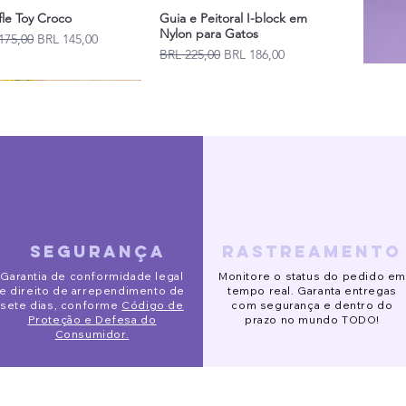
fle Toy Croco
Guia e Peitoral I-block em
Nylon para Gatos
io
Precio de oferta
175,00
BRL 145,00
Precio
Precio de oferta
BRL 225,00
BRL 186,00
Novidades
segurança
rastreamento
ido Eve
o de Segurança Pet
 Alta Slim
Pijaminha Noite de Natal
Gorro Galgo
Óculos de sol redondo
Garantia de conformidade legal
Monitore o status do pedido em
BRL 120,00
io
io
io
io de oferta
Precio de oferta
Precio de oferta
Precio
Precio
Precio
Precio de oferta
Precio de oferta
202,00
193,00
de
BRL 132,00
BRL 153,00
BRL 90,00
BRL 141,00
BRL 123,00
BRL 88,00
BRL 78,00
BRL 113,00
e direito de arrependimento de
tempo real. Garanta entregas
sete dias, conforme
Código de
com segurança e dentro do
Proteção e Defesa do
prazo no mundo TODO!
Consumidor.