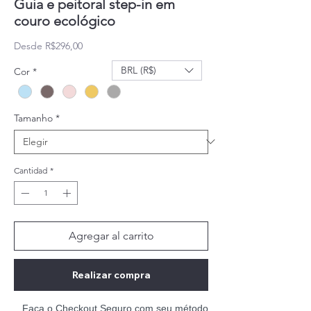
Guia e peitoral step-in em
couro ecológico
Precio de oferta
Desde
R$296,00
BRL (R$)
Cor
*
Tamanho
*
Cantidad
*
Agregar al carrito
Realizar compra
Faça o Checkout Seguro com seu método