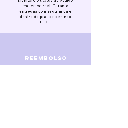
Monitore o status do pedido
em tempo real. Garanta
entregas com segurança e
dentro do prazo no mundo
TODO!
reembolso
Garantimos reembolso em
caso de defeitos. Receba o
dinheiro de volta 15 dias após
a finalização da disputa.
SOBRE NÓS