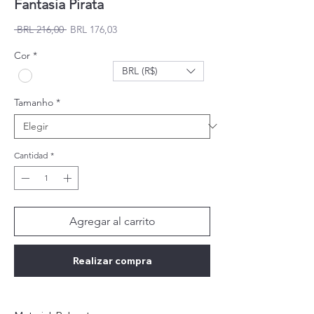
Fantasia Pirata
Precio
Precio de oferta
 BRL 216,00 
BRL 176,03
Cor
*
BRL (R$)
Tamanho
*
Cantidad
*
Agregar al carrito
Realizar compra