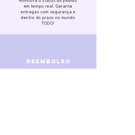
Monitore o status do pedido
em tempo real. Garanta
entregas com segurança e
dentro do prazo no mundo
TODO!
reembolso
Garantimos reembolso em
caso de defeitos. Receba o
dinheiro de volta 15 dias após
a finalização da disputa.
SOBRE NÓS