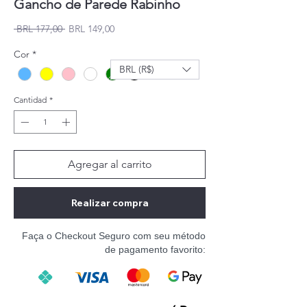
Gancho de Parede Rabinho
Precio
Precio de oferta
 BRL 177,00 
BRL 149,00
Cor
*
BRL (R$)
Cantidad
*
Agregar al carrito
Realizar compra
Faça o Checkout Seguro com seu método
de pagamento favorito: