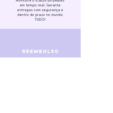
Monitore o status do pedido
em tempo real. Garanta
entregas com segurança e
dentro do prazo no mundo
TODO!
reembolso
Garantimos reembolso em
caso de defeitos. Receba o
dinheiro de volta 15 dias após
a finalização da disputa.
SOBRE NÓS