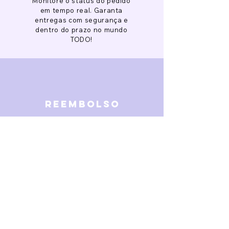
Monitore o status do pedido
em tempo real. Garanta
entregas com segurança e
dentro do prazo no mundo
TODO!
reembolso
Garantimos reembolso em
caso de defeitos. Receba o
dinheiro de volta 15 dias após
a finalização da disputa.
SOBRE NÓS