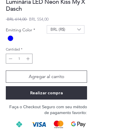
Luminária LED Neon Kiss My X
Dasch
Precio
Precio de oferta
 BRL 614,00 
BRL 554,00
BRL (R$)
Emitting Color
*
Cantidad
*
Agregar al carrito
Realizar compra
Faça o Checkout Seguro com seu método
de pagamento favorito: