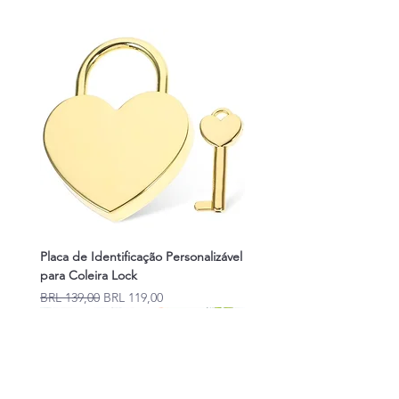
Placa de Identificação Personalizável
para Coleira Lock
Precio
Precio de oferta
BRL 139,00
BRL 119,00
Novidades