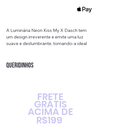
A Luminária Neon Kiss My X Dasch tem
um design irreverente e emite uma luz
suave e deslumbrante, tornando-a ideal
como uma luz noturna reconfortante. Sua
forma de pata única e o design requintado
fazem dela um presente perfeito.
QUERIDINHOS
Material: acrílico
Lâmpada: LED
Fonte: Cabo USB (1,8 m)
FRETE
Input: 5V 1A
GRÁTIS
Detalhes: Interruptor abajour
ACIMA DE
Tamanho: 40cm x 29cm
R$199