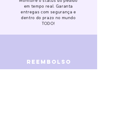
Monitore o status do pedido
em tempo real. Garanta
entregas com segurança e
dentro do prazo no mundo
TODO!
reembolso
Garantimos reembolso em
caso de defeitos. Receba o
dinheiro de volta 15 dias após
a finalização da disputa.
SOBRE NÓS