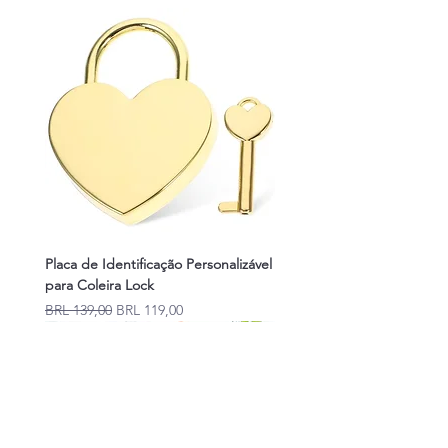
Placa de Identificação Personalizável
para Coleira Lock
Precio
Precio de oferta
BRL 139,00
BRL 119,00
Novidades