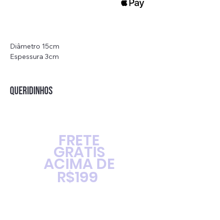
Diâmetro 15cm
Espessura 3cm
Peso: 233g
QUERIDINHOS
FRETE
GRÁTIS
ACIMA DE
R$199