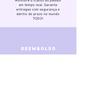
Monitore o status do pedido
em tempo real. Garanta
entregas com segurança e
dentro do prazo no mundo
TODO!
reembolso
Garantimos reembolso em
caso de defeitos. Receba o
dinheiro de volta 15 dias após
a finalização da disputa.
SOBRE NÓS