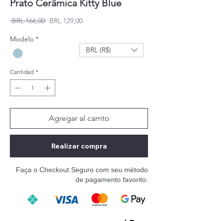
Prato Cerâmica Kitty Blue
Precio
Precio de oferta
 BRL 166,00 
BRL 129,00
Modelo
*
BRL (R$)
Cantidad
*
Agregar al carrito
Realizar compra
Faça o Checkout Seguro com seu método
de pagamento favorito: