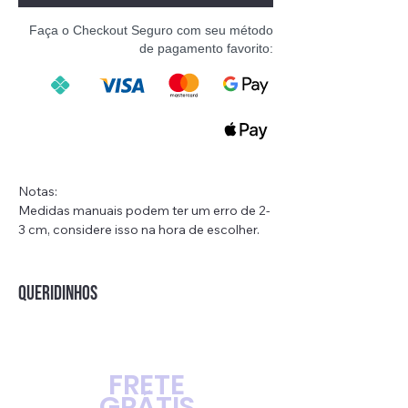
Faça o Checkout Seguro com seu método
de pagamento favorito:
Notas:
Medidas manuais podem ter um erro de 2-
3 cm, considere isso na hora de escolher.
Para o animais em crescimento, é melhor
escolher um tamanho maior.
Por favor, certifique-se de que estas
QUERIDINHOS
medidas realmente caberão no seu pet!
ESPECIFICAÇÕES
FRETE
Tipo: Roupa para cachorro / Roupa para
GRÁTIS
gato