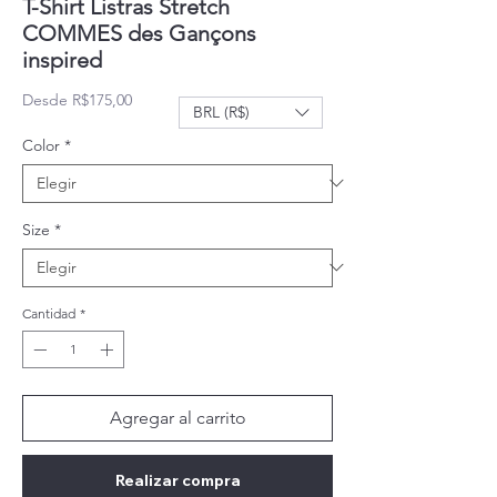
T-Shirt Listras Stretch
COMMES des Gançons
inspired
Precio de oferta
Desde
R$175,00
BRL (R$)
Color
*
Size
*
Cantidad
*
Agregar al carrito
Realizar compra