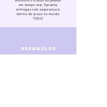
Monitore o status do pedido
em tempo real. Garanta
entregas com segurança e
dentro do prazo no mundo
TODO!
reembolso
Garantimos reembolso em
caso de defeitos. Receba o
dinheiro de volta 15 dias após
a finalização da disputa.
SOBRE NÓS