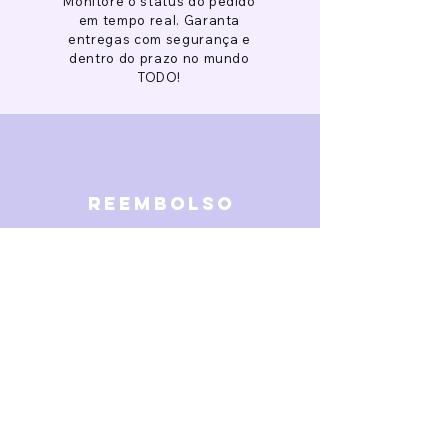
Monitore o status do pedido
em tempo real. Garanta
entregas com segurança e
dentro do prazo no mundo
TODO!
reembolso
Garantimos reembolso em
caso de defeitos. Receba o
dinheiro de volta 15 dias após
a finalização da disputa.
SOBRE NÓS