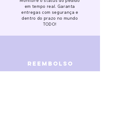
Monitore o status do pedido
em tempo real. Garanta
entregas com segurança e
dentro do prazo no mundo
TODO!
reembolso
Garantimos reembolso em
caso de defeitos. Receba o
dinheiro de volta 15 dias após
a finalização da disputa.
SOBRE NÓS