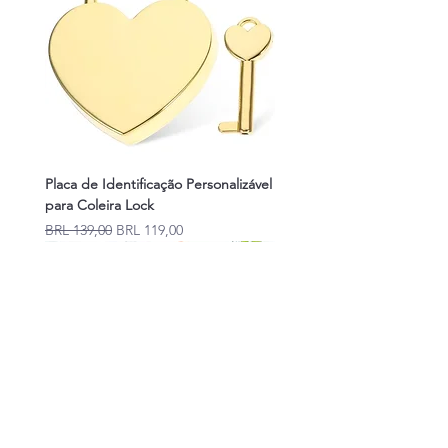
Placa de Identificação Personalizável
para Coleira Lock
Precio
Precio de oferta
BRL 139,00
BRL 119,00
Novidades