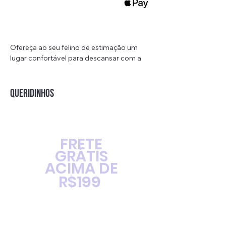
Ofereça ao seu felino de estimação um
lugar confortável para descansar com a
varanda para gatos! Esta cama pode ser
facilmente montada em janelas ou
paredes com as ventosas fortes que
QUERIDINHOS
acompanham o produto. Seu gato irá
adorar dormir nessa confortável e quente
espreguiçadeira.
Feita de materiais de alta qualidade,
FRETE
incluindo PU, PP, ABS e veludo, o que
GRÁTIS
garante sua durabilidade e conforto. Com
ACIMA DE
um tamanho de 50 x 28cm, esta cama é
espaçosa o suficiente para acomodar
R$199
gatos de diferentes tamanhos e pesos.
Além disso, a superfície aconchegante e
macia da cama irá proporcionar ao seu
gato um sono tranquilo e agradável.