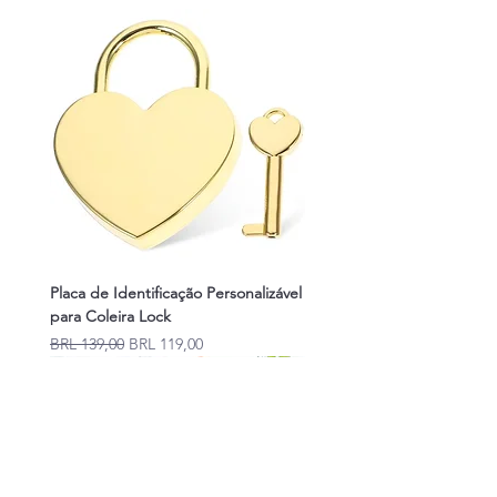
Invista na comodidade e bem-estar do seu
animal de estimação.
Placa de Identificação Personalizável
para Coleira Lock
Precio
Precio de oferta
BRL 139,00
BRL 119,00
Novidades