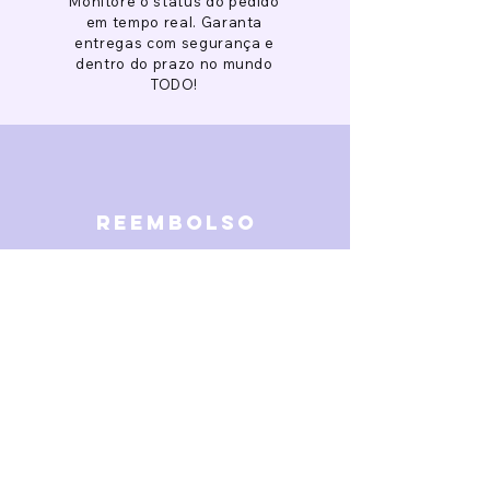
Monitore o status do pedido
em tempo real. Garanta
entregas com segurança e
dentro do prazo no mundo
TODO!
reembolso
Garantimos reembolso em
caso de defeitos. Receba o
dinheiro de volta 15 dias após
a finalização da disputa.
SOBRE NÓS