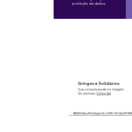
proteção de dados.
Gringos e Solidários
Sua compra ajuda no resgate
de
animais.
Entenda!
©2023
Meu Pet Gringo
S.A. |
CNPJ 50.162.497/00