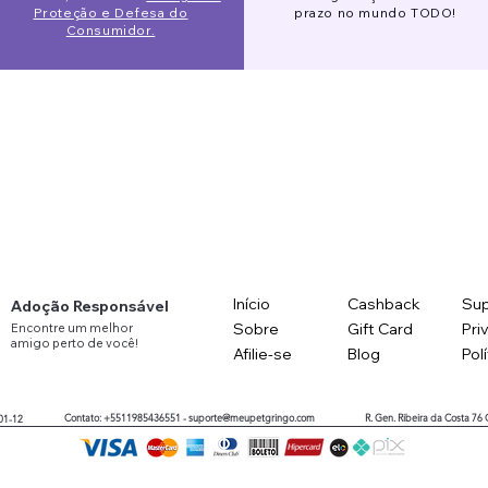
Proteção e Defesa do
prazo no mundo TODO!
Consumidor.
Início
Cashback
Sup
Adoção Responsável
Sobre
Gift Card
Pri
Encontre
um
melhor
amigo
perto
de você!
Afilie-se
Blog
Pol
Contato: +5511985436551 -
suporte@meupetgringo.com
R. Gen. Ribeira da Costa 76
01-12