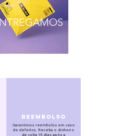
NTREGAMOS
reembolso
Garantimos reembolso em caso
de defeitos. Receba o dinheiro
de volta 15 dias após a