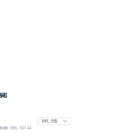
BRL (R$)
Precio
Precio de oferta
8,00 
BRL 107,44