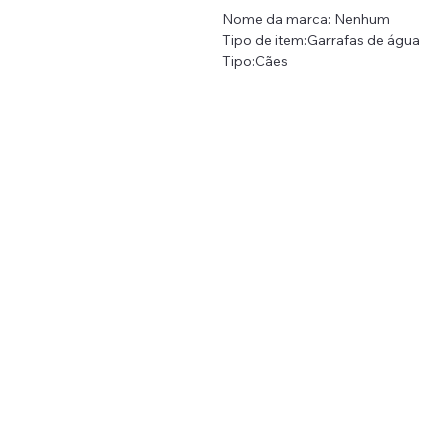
Nome da marca: Nenhum
Tipo de item:Garrafas de água
Tipo:Cães
Material: Plástico
Volume: 200ml
Volume:
Raça de cão aplicável: Universal
Tipo:Cães
Material: PLÁSTICO
Raça de cão aplicável: Universal
capacidade de água: 258ML
Tipo de Item: Garrafa Portátil par
Cor: rosa, verde, cinza, azul
Tamanho: 7*25,5 cm
Temporada:Todas as Temporadas
Público Alvo: Cães
Tamanho do cão: Pequeno, Médio