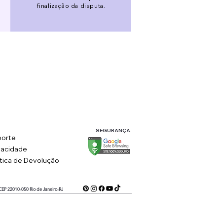
finalização da disputa.
SEGURANÇA:
orte
vacidade
ítica de Devolução
 CEP 22010-050 Rio de Janeiro-RJ