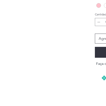
Cantida
Agre
a Animais de Estimação
Faça 