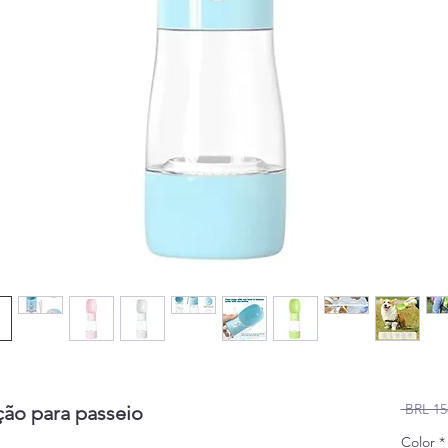
 BRL 15
ão para passeio
Color
*