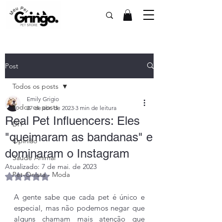
Post
Todos os posts
Emily Grigio
Todos os posts
27 de abr. de 2023
3 min de leitura
Real Pet Influencers: Eles
DIY
"queimaram as bandanas" e
Opinião
dominaram o Instagram
Saúde Animal
Atualizado:
7 de mai. de 2023
Pet-Onista - Moda
Avaliado com NaN de 5 estrelas.
A gente sabe que cada pet é único e 
especial, mas não podemos negar que 
alguns chamam mais atenção que 