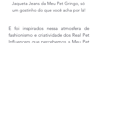
Jaqueta Jeans da Meu Pet Gringo, só 
um gostinho do que você acha por lá!
E foi inspirados nessa atmosfera de 
fashionismo e criatividade dos Real Pet 
Influencers que percebemos a Meu Pet 
Gringo como uma necessidade Real. 
Nossos pets e humanos precisavam de 
material consistente pra se expressar e 
nós trouxemos nossa seleção de roupas 
e acessórios inspirados  nas tendências 
mais quentes lá na gringa. 
Se você quer descobrir mais sobre 
esses pets famosos, siga-os nas redes 
sociais. E se quiser deixar seu pet tão 
estiloso quanto eles, da uma 
passadinha na loja... Temos tudo o que 
você precisa para deixar o Seu pet com 
muita cara de Gringo!