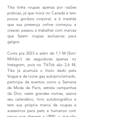
Tika tinha roupas apenas por razões 
práticas, já que mora no Canadá e tem 
pouca gordura corporal, e à medida 
que sua presença online começou a 
crescer, passou a trabalhar com marcas 
que fazem roupas exclusivas para 
galgos. 
Corta pra 2023 e além de 1,1 M (Sim! 
Milhão!) de seguidores apenas no 
Instagram, pois no TikTok são 2,6 M, 
Tika já acumula o título dado pela 
Vogue e de ícone gay autoproclamado, 
participa de eventos como a Semana 
de Moda de Paris, estrela campanhas 
da Dior, veste grandes nomes, assina 
seu calendário, livro autobiográfico e 
tem sua própria marca de roupas e 
acessórios para pets e humanos com 
peças que chegam a U$90, o que são 