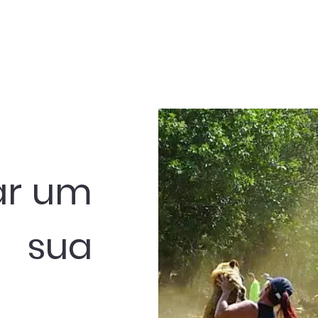
ar um
 sua