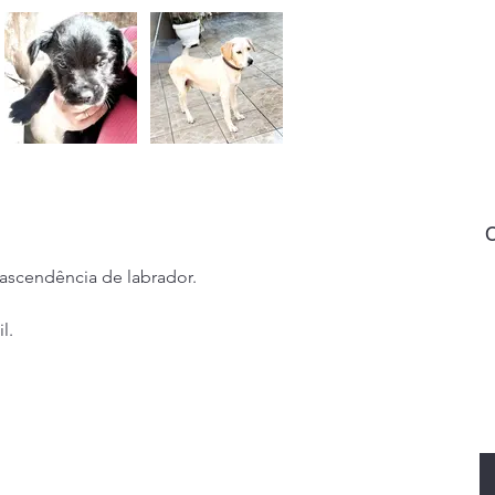
C
scendência de labrador.
l.