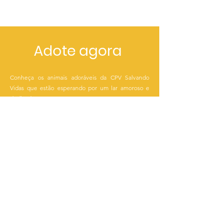
Adote agora
Conheça os animais adoráveis da CPV Salvando
Vidas que estão esperando por um lar amoroso e
dedicado!
CONHEÇA
Faça uma doação
Juntos podemos fazer a diferença na vida de
animais abandonados e em situação de risco.