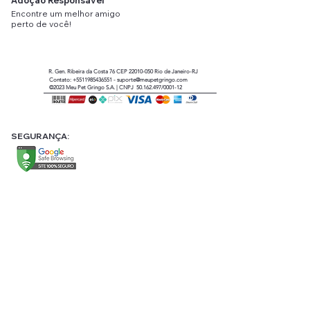
Encontre
um
melhor amigo
perto
de você!
R. Gen. Ribeira da Costa 76 CEP
22010-050
Rio de Janeiro-RJ
Contato:
+5511985436551
-
suporte@meupetgringo.com
©2023
Meu Pet Gringo
S.A. |
CNPJ 50.162.497/0001-12
SEGURANÇA: