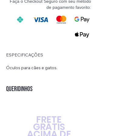
Faça o Checkout Seguro com seu método
de pagamento favorito:
ESPECIFICAÇÕES
Óculos para cães e gatos.
Material da armação: Plástico.
Cores disponíveis: diversas
Tamanho: Comprimento total de 8cm.
QUERIDINHOS
O pacote inclui: 1 óculos para animais de
estimação.
FRETE
GRÁTIS
ACIMA DE