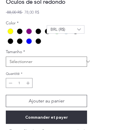
Óculos de sol redondo
Prix original
Prix promotionnel
 88,00 R$ 
78,00 R$
Color
*
BRL (R$)
Tamanho
*
Quantité
*
Ajouter au panier
Commander et payer