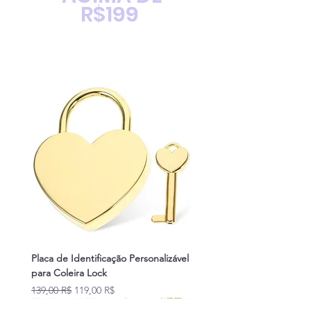
R$199
Placa de Identificação Personalizável
para Coleira Lock
Prix original
Prix promotionnel
139,00 R$
119,00 R$
Novidades