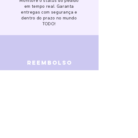
Monitore o status do pedido
em tempo real. Garanta
entregas com segurança e
dentro do prazo no mundo
TODO!
reembolso
Garantimos reembolso em
caso de defeitos. Receba o
dinheiro de volta 15 dias após
a finalização da disputa.
SOBRE NÓS