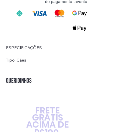
de pagamento favorito:
ESPECIFICAÇÕES
Tipo: Cães
Estilo fashion
Estação: Outono/Inverno
Material: Poliéster
QUERIDINHOS
Nome da marca: YOUSE
FRETE
GRÁTIS
ACIMA DE