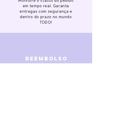
Monitore o status do pedido
em tempo real. Garanta
entregas com segurança e
dentro do prazo no mundo
TODO!
reembolso
Garantimos reembolso em
caso de defeitos. Receba o
dinheiro de volta 15 dias após
a finalização da disputa.
SOBRE NÓS