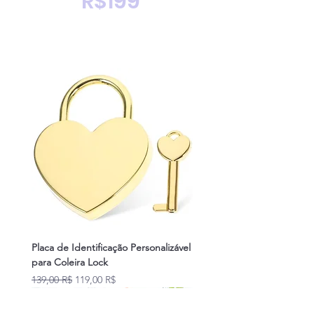
R$199
Placa de Identificação Personalizável
para Coleira Lock
Prix original
Prix promotionnel
139,00 R$
119,00 R$
Novidades