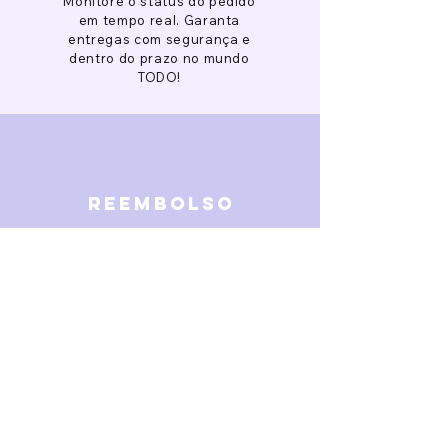
Monitore o status do pedido
em tempo real. Garanta
entregas com segurança e
dentro do prazo no mundo
TODO!
reembolso
Garantimos reembolso em
caso de defeitos. Receba o
dinheiro de volta 15 dias após
a finalização da disputa.
SOBRE NÓS