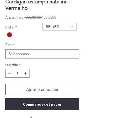
Cardigan estampa natalina -
Vermelho
Prix original
Prix promotionnel
À partir de
 205,00 R$ 
133,25R$
BRL (R$)
Color
*
Size
*
Quantité
*
Ajouter au panier
Commander et payer