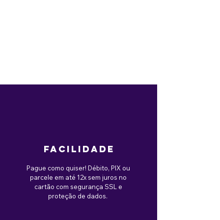
Seu pet vai amar ser o centro das atenções
com o Colete Jeans Desfiado Estilo Anos
90 da Meu Pet Gringo!
Informações Adicionais:
Material: 100% Algodão
Cor: Azul Jeans com detalhes
desfiados
Modelagem: Regular
Espessura: Média
Elasticidade: Sem elasticidade
facilidade
Pague como quiser! Débito, PIX ou
parcele em até 12x sem juros no
cartão com segurança SSL e
proteção de dados.