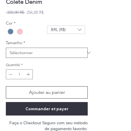
Colete Denim
Prix original
Prix promotionnel
 320,00 R$ 
256,00 R$
Cor
*
BRL (R$)
Tamanho
*
Quantité
*
Ajouter au panier
Commander et payer
Faça o Checkout Seguro com seu método
de pagamento favorito: