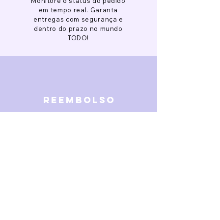
Monitore o status do pedido
em tempo real. Garanta
entregas com segurança e
dentro do prazo no mundo
TODO!
reembolso
Garantimos reembolso em
caso de defeitos. Receba o
dinheiro de volta 15 dias após
a finalização da disputa.
SOBRE NÓS