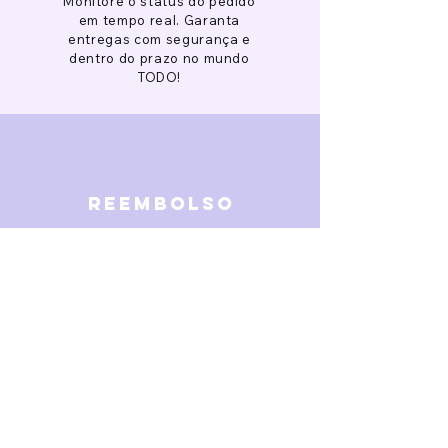
Monitore o status do pedido
em tempo real. Garanta
entregas com segurança e
dentro do prazo no mundo
TODO!
reembolso
Garantimos reembolso em
caso de defeitos. Receba o
dinheiro de volta 15 dias após
a finalização da disputa.
SOBRE NÓS