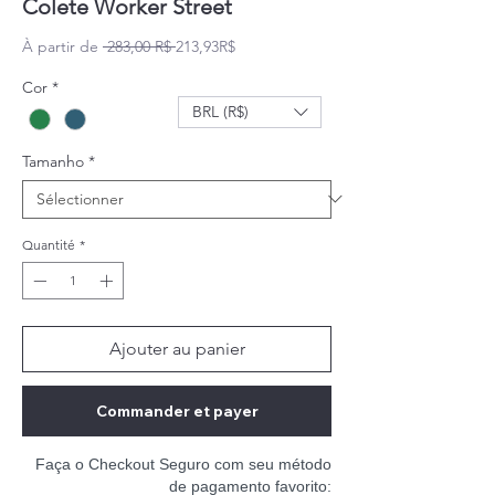
Colete Worker Street
Prix original
Prix promotionnel
À partir de
 283,00 R$ 
213,93R$
Cor
*
BRL (R$)
Tamanho
*
Quantité
*
Ajouter au panier
Commander et payer
Faça o Checkout Seguro com seu método
de pagamento favorito: