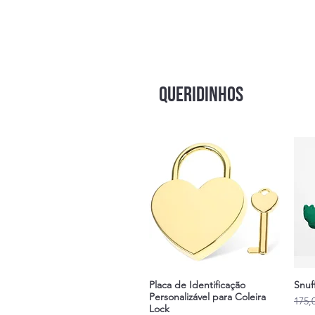
6
34-36
7
36-38
8
38-40
QUERIDINHOS
Placa de Identificação
Snuf
Personalizável para Coleira
Prix 
175,
Lock