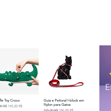
59-63
44
11-13
63-67
47
13-15
67-71
50
15-17
E
fle Toy Croco
Guia e Peitoral I-block em
Nylon para Gatos
original
Prix promotionnel
00 R$
145,00 R$
Prix original
Prix promotionnel
225,00 R$
186,00 R$