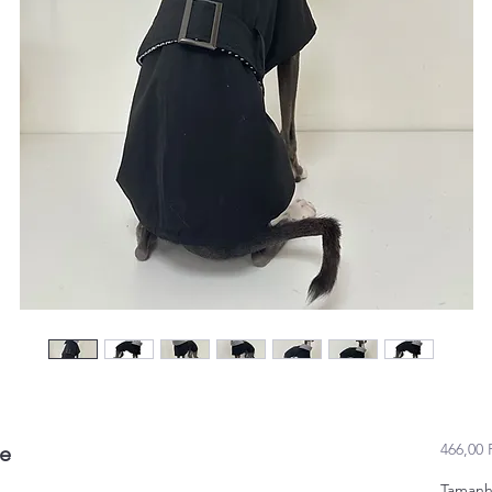
466,00 
le
Taman