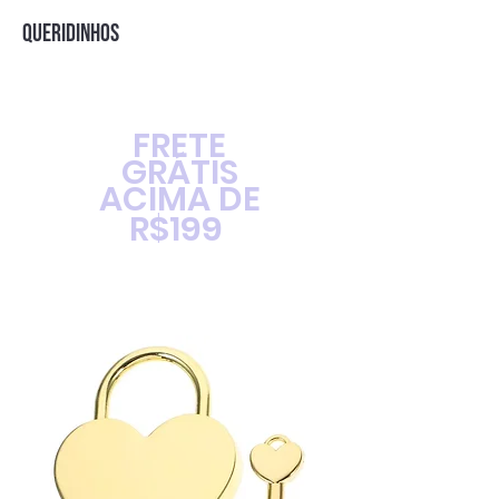
natural dos cães de farejar e fuçar, o que
pode ajudar a manter os cães engajados e
QUERIDINHOS
entretidos por muito tempo.
Oferecer aos cães um brinquedo seguro e
resistente, como um snuffle toy, ajuda a
evitar que seus animais de estimação
FRETE
brinquem com objetos inadequados ou
GRÁTIS
até mesmo perigosos. Feitos com
ACIMA DE
materiais duráveis ​​e seguros para os cães.
R$199
ESPECIFICAÇÕES
Material: pelúcia
Peso: 50g
Tipo: Cães
Tipo de brinquedo: Snuffle Toys
Especificações: 7,5*16 cm
Categoria: brinquedos para animais de
estimação