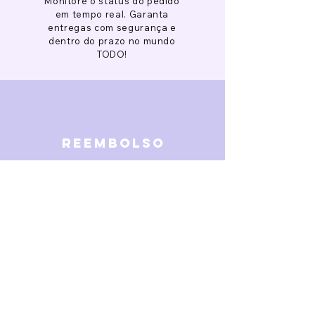
Monitore o status do pedido
em tempo real. Garanta
entregas com segurança e
dentro do prazo no mundo
TODO!
reembolso
Garantimos reembolso em
caso de defeitos. Receba o
dinheiro de volta 15 dias após
a finalização da disputa.
SOBRE NÓS