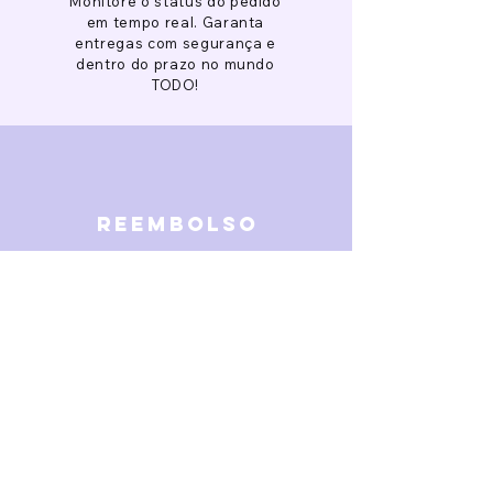
Monitore o status do pedido
em tempo real. Garanta
entregas com segurança e
dentro do prazo no mundo
TODO!
reembolso
Garantimos reembolso em
caso de defeitos. Receba o
dinheiro de volta 15 dias após
a finalização da disputa.
SOBRE NÓS