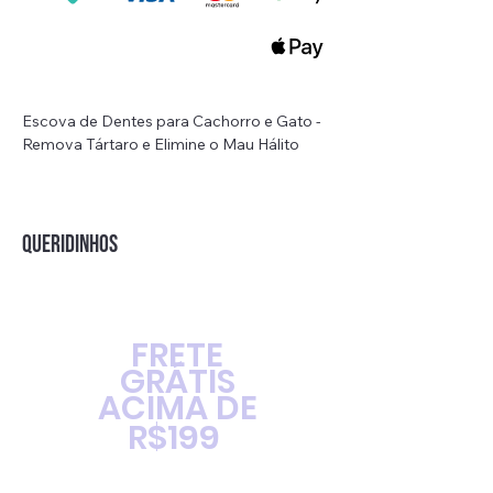
Escova de Dentes para Cachorro e Gato -
Remova Tártaro e Elimine o Mau Hálito
Descrição:
Cuide da saúde bucal do seu animal de
estimação com a escova de dentes de três
QUERIDINHOS
cabeças para cães e gatos. Feita com
cerdas macias de seda de náilon, esta
escova proporciona uma limpeza multi-
ângulo suave e eficaz, ajudando a prevenir
FRETE
a formação de tártaro, dentes amarelos e
GRÁTIS
mau hálito. Com um punho fácil de segurar
ACIMA DE
e operar, é uma ótima escolha para donos
de animais de estimação e também pode
R$199
ser um presente útil para amigos e
familiares.