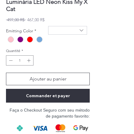
Luminária LED Neon Kiss My X
Cat
Prix original
Prix promotionnel
 497,00 R$ 
467,00 R$
Emitting Color
*
Quantité
*
Ajouter au panier
Commander et payer
Faça o Checkout Seguro com seu método
de pagamento favorito: