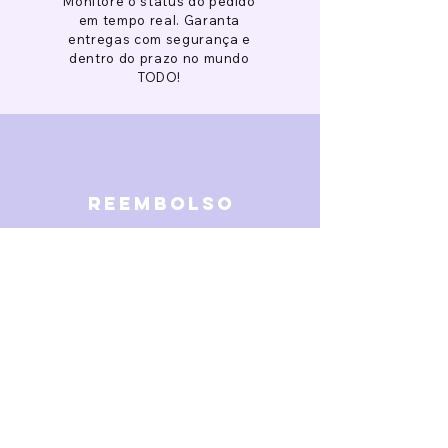
Monitore o status do pedido
em tempo real. Garanta
entregas com segurança e
dentro do prazo no mundo
TODO!
reembolso
Garantimos reembolso em
caso de defeitos. Receba o
dinheiro de volta 15 dias após
a finalização da disputa.
SOBRE NÓS