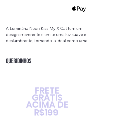
A Luminária Neon Kiss My X Cat tem um
design irreverente e emite uma luz suave e
deslumbrante, tornando-a ideal como uma
luz noturna reconfortante. Sua forma de
pata única e o design requintado fazem
dela um presente perfeito.
QUERIDINHOS
Material: acrílico
Lâmpada: LED
Fonte: Cabo USB (1,8 m)
FRETE
Input: 5V 1A
GRÁTIS
Detalhes: Interruptor abajour
ACIMA DE
Tamanho: 35cm x 17cm
R$199