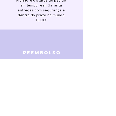
Monitore o status do pedido
em tempo real. Garanta
entregas com segurança e
dentro do prazo no mundo
TODO!
reembolso
Garantimos reembolso em
caso de defeitos. Receba o
dinheiro de volta 15 dias após
a finalização da disputa.
SOBRE NÓS