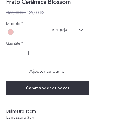
Prato Cerâmica Blossom
Prix original
Prix promotionnel
 166,00 R$ 
129,00 R$
Modelo
*
BRL (R$)
Quantité
*
Ajouter au panier
Commander et payer
Diâmetro 15cm
Espessura 3cm
Peso: 233g