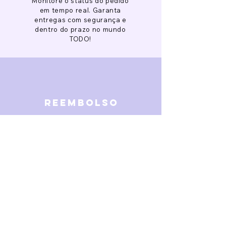
Monitore o status do pedido
em tempo real. Garanta
entregas com segurança e
dentro do prazo no mundo
TODO!
reembolso
Garantimos reembolso em
caso de defeitos. Receba o
dinheiro de volta 15 dias após
a finalização da disputa.
SOBRE NÓS