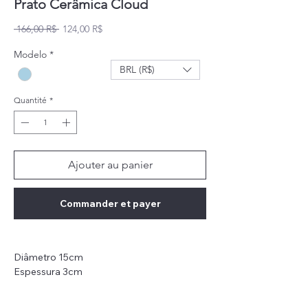
Prato Cerâmica Cloud
Prix original
Prix promotionnel
 166,00 R$ 
124,00 R$
Modelo
*
BRL (R$)
Quantité
*
Ajouter au panier
Commander et payer
Diâmetro 15cm
Espessura 3cm
Peso: 233g