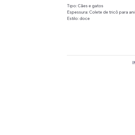
Tipo: Cães e gatos
Espessura: Colete de tricô para a
Estilo: doce
Estação: Outono/Inverno
Padrão:bordado
Material: poliéster
Estação apropriada: roupa de suét
Tamanho
Costas (
I
Como escolher o
XS
20
Cada designer e fabricante tem sua
S
25
conferir a tabela de cada modelo
referência, não é garantia de que o t
M
29
métrica para m
Medidas manuais podem ter um erro d
L
33
garantir espaço para a movimentaç
crescimento, é pre
XL
37
Aqui estão algumas dicas pa