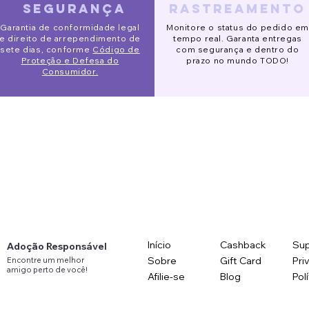
segurança
rastreamento
ido Eve
o de Segurança Pet
 Alta Slim
Pijaminha Noite de Natal
Gorro Galgo
Óculos de sol redondo
Garantia de conformidade legal
Monitore o status do pedido em
120,00 R$
original
original
original
 promotionnel
Prix promotionnel
Prix promotionnel
Prix original
Prix
Prix original
Prix promotionnel
Prix promotionnel
00 R$
00 R$
rtir de
132,00 R$
153,00 R$
90,00 R$
141,00 R$
123,00 R$
88,00 R$
78,00 R$
113,00 R$
e direito de arrependimento de
tempo real. Garanta entregas
sete dias, conforme
Código de
com segurança e dentro do
Proteção e Defesa do
prazo no mundo TODO!
Consumidor.
Início
Cashback
Sup
Adoção Responsável
Sobre
Gift Card
Pri
Encontre
um
melhor
amigo
perto
de você!
Afilie-se
Blog
Pol