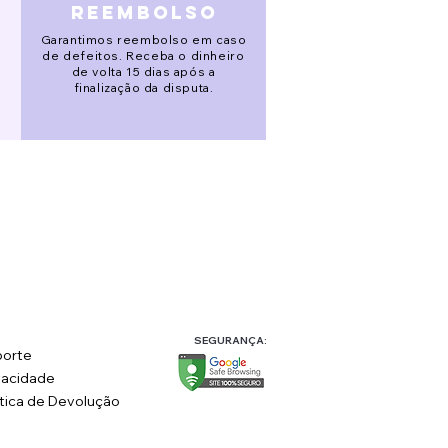
reembolso
Garantimos reembolso em caso
de defeitos. Receba o dinheiro
de volta 15 dias após a
finalização da disputa.
SEGURANÇA:
orte
vacidade
ítica de Devolução