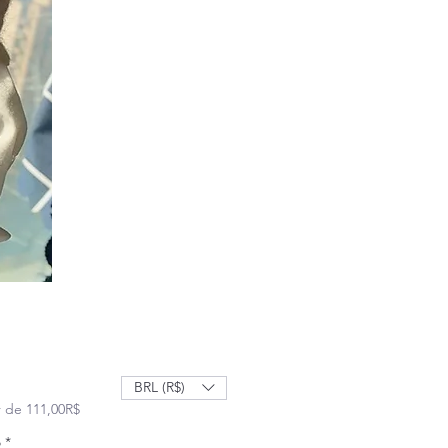
BRL (R$)
Prix promotionnel
r de
111,00R$
o
*