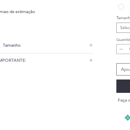
nimais de estimação
Taman
Sélec
Quantit
er de cachorro
Tamanho
cm)
Peito (cm)
Peso (kg)
MPORTANTE:
Ajou
 tamanho certo para o seu pet?
31
1-1.5
 própria tabela de tamanhos, por isso é importante
37
2-2.5
 antes de comprar. O peso do seu pet é apenas uma
amanho escolhido seja o correto. Por isso, use uma fita
43
3.5-5
Faça 
edir seu pet antes de comprar.
e 2-3 cm, então é importante adicionar 3 a 5 cm para
48
6-7
ão do seu pet. Além disso, para animais em fase de
ferível escolher um tamanho maior.
55
7.5-8.5
ra escolher o tamanho certo para o seu pet: