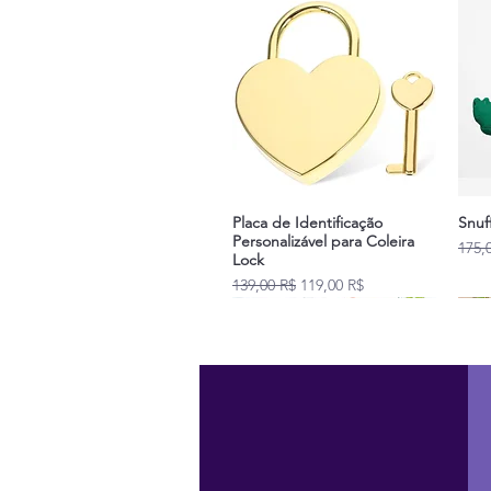
Placa de Identificação
Snuf
Personalizável para Coleira
Prix 
175,
Lock
Prix original
Prix promotionnel
139,00 R$
119,00 R$