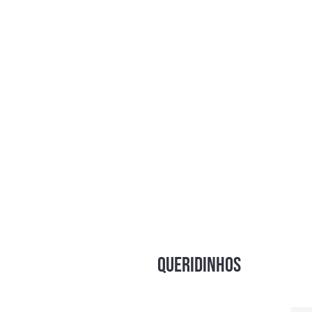
Use uma fita métrica para med
Adicione 3 a 5 cm pa
Para animais em fase d
Confira a tabela de 
Com essas dicas, você vai garantir 
QUERIDINHOS