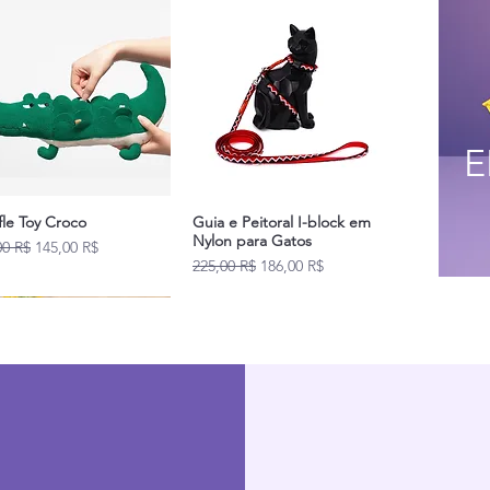
E
fle Toy Croco
Guia e Peitoral I-block em
Nylon para Gatos
original
Prix promotionnel
00 R$
145,00 R$
Prix original
Prix promotionnel
225,00 R$
186,00 R$
Novidades