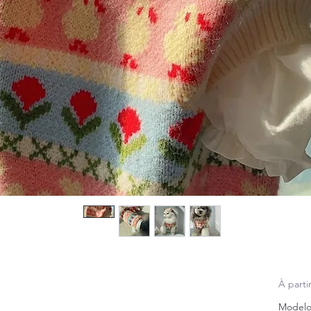
À parti
Model