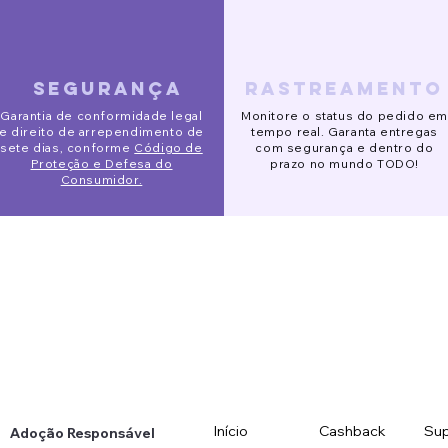
segurança
rastreamento
ido Eve
o de Segurança Pet
 Alta Slim
Pijaminha Noite de Natal
Gorro Galgo
Óculos de sol redondo
Garantia de conformidade legal
Monitore o status do pedido em
120,00 R$
original
original
original
 promotionnel
Prix promotionnel
Prix promotionnel
Prix original
Prix
Prix original
Prix promotionnel
Prix promotionnel
00 R$
00 R$
rtir de
132,00 R$
153,00 R$
90,00 R$
141,00 R$
123,00 R$
88,00 R$
78,00 R$
113,00 R$
e direito de arrependimento de
tempo real. Garanta entregas
sete dias, conforme
Código de
com segurança e dentro do
Proteção e Defesa do
prazo no mundo TODO!
Consumidor.
Início
Cashback
Sup
Adoção Responsável