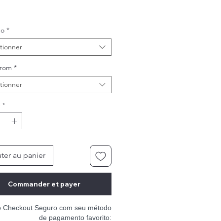
ho
*
tionner
From
*
tionner
é
*
ter au panier
Commander et payer
o Checkout Seguro com seu método
de pagamento favorito: