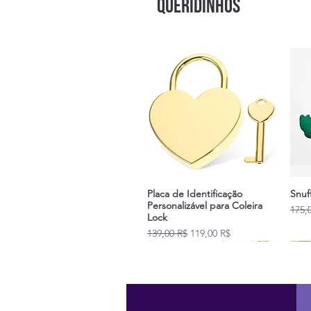
QUERIDINHOS
Placa de Identificação
Snuf
Personalizável para Coleira
Prix 
175,
Lock
Prix original
Prix promotionnel
139,00 R$
119,00 R$