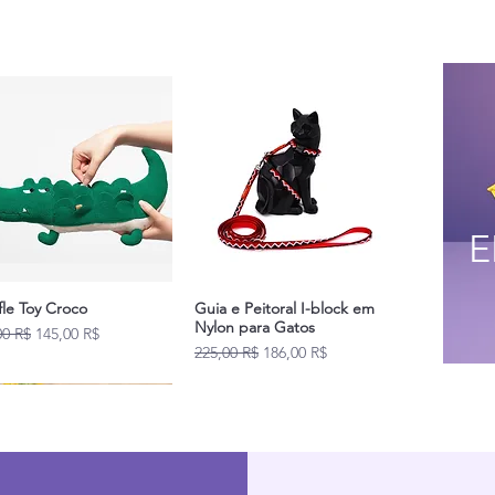
E
fle Toy Croco
Guia e Peitoral I-block em
Nylon para Gatos
original
Prix promotionnel
00 R$
145,00 R$
Prix original
Prix promotionnel
225,00 R$
186,00 R$
Novidades