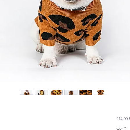
214,00 
Cor
*