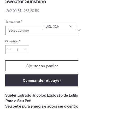
Sweater Sunshine
Prix original
Prix promotionnel
 262,00 R$ 
235,80 R$
Tamanho
*
BRL (R$)
Quantité
*
Ajouter au panier
Commander et payer
Suéter Listrado Tricolor: Explosão de Estilo
Para o Seu Pet!
Seu pet é pura energia e adora ser o centro
das atenções?
Então ele precisa do
Suéter