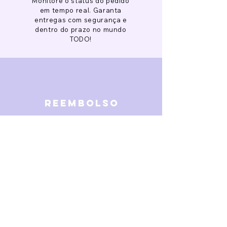
Monitore o status do pedido
em tempo real. Garanta
entregas com segurança e
dentro do prazo no mundo
TODO!
reembolso
Garantimos reembolso em
caso de defeitos. Receba o
dinheiro de volta 15 dias após
a finalização da disputa.
SOBRE NÓS