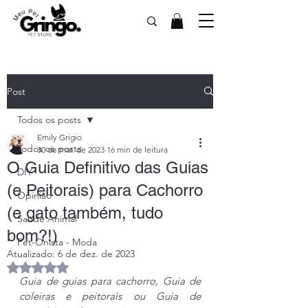
Post
Todos os posts
Emily Grigio
Todos os posts
30 de mar. de 2023
16 min de leitura
O Guia Definitivo das Guias
DIY
(e Peitorais) para Cachorro
Opinião
(e gato também, tudo
Saúde Animal
bom?!)
Pet-Onista - Moda
Atualizado:
6 de dez. de 2023
Avaliado com NaN de 5 estrelas.
Guia de guias para cachorro, Guia de 
coleiras e peitorais ou Guia de 