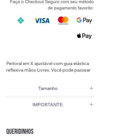
Faça o Checkout Seguro com seu método
de pagamento favorito:
Peitoral em X ajustável com guia elástica
reflexiva mãos Livres. Você pode passear
com o seu pet com total liberdade de
movimentos, enquanto mantém o controle
Tamanho
e a segurança prendendo a guia ao seu
corpo.
Guia
Comprimento
Largura
IMPORTANTE:
(cm)
(cm)
Adequado para: passeio, corrida ao ar
Fique atento as medidas reais do seu pet antes
livre, caminhada, treinamento
efetuar sua escolha!
Tamanho
210
2.5
Único
Materiais: Nylon/poliéster
QUERIDINHOS