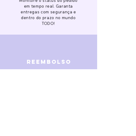
Monitore o status do pedido
em tempo real. Garanta
entregas com segurança e
dentro do prazo no mundo
TODO!
reembolso
Garantimos reembolso em
caso de defeitos. Receba o
dinheiro de volta 15 dias após
a finalização da disputa.
SOBRE NÓS