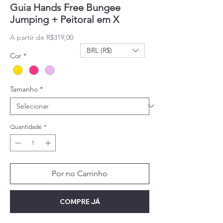
Guia Hands Free Bungee
Jumping + Peitoral em X
Preço promocional
A partir de
R$319,00
BRL (R$)
Cor
*
Tamanho
*
Quantidade
*
Por no Carrinho
COMPRE JÁ