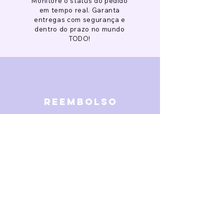
Monitore o status do pedido
em tempo real. Garanta
entregas com segurança e
dentro do prazo no mundo
TODO!
reembolso
Garantimos reembolso em
caso de defeitos. Receba o
dinheiro de volta 15 dias após
a finalização da disputa.
SOBRE NÓS