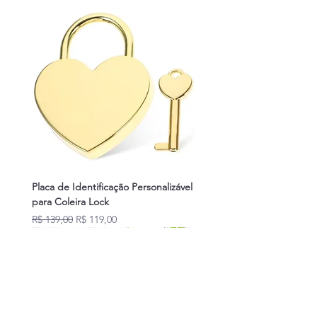
Placa de Identificação Personalizável
para Coleira Lock
Preço normal
Preço promocional
R$ 139,00
R$ 119,00
Novidades