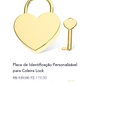
Placa de Identificação Personalizável
para Coleira Lock
Preço normal
Preço promocional
R$ 139,00
R$ 119,00
Novidades