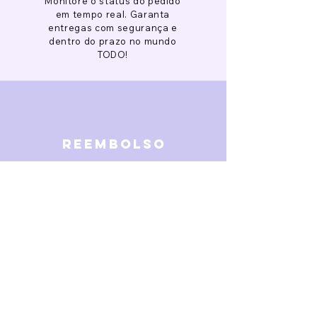
Monitore o status do pedido
em tempo real. Garanta
entregas com segurança e
dentro do prazo no mundo
TODO!
reembolso
Garantimos reembolso em
caso de defeitos. Receba o
dinheiro de volta 15 dias após
a finalização da disputa.
SOBRE NÓS