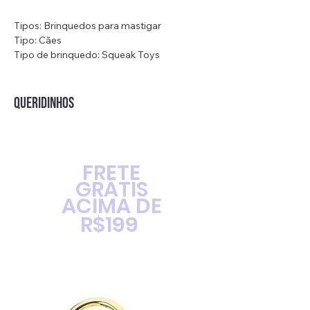
Tipos: Brinquedos para mastigar
Tipo: Cães
Tipo de brinquedo: Squeak Toys
Formato: Flamingo
Material: pelúcia + corda de algodão (não-
tóxico)
QUERIDINHOS
Tamanho: 36cm
FRETE
GRÁTIS
ACIMA DE
R$199