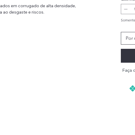
nados em corrugado de alta densidade,
a ao desgaste e riscos.
Somente
m local ideal para afiar garras, dormir e brincar,
Por 
ador ajuda a canalizar o instinto natural de
is.
 para felinos com até 10kg, o arranhador é
o e conforto.
local de descanso, este lounge para gatos
Faça 
resente para celebrar aniversários, feriados e
estimação.