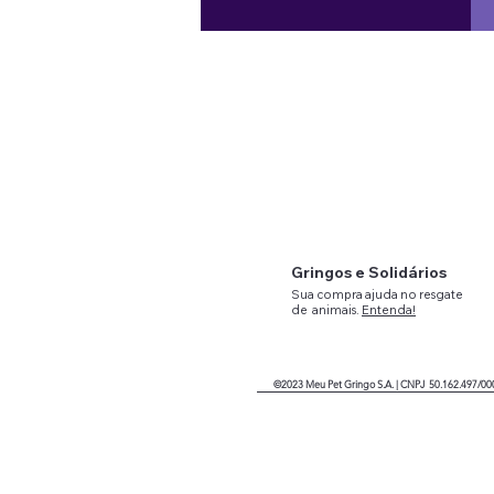
Gringos e Solidários
Sua compra ajuda no resgate
de
animais.
Entenda!
©2023
Meu Pet Gringo
S.A. |
CNPJ 50.162.497/00