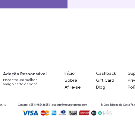
Início
Cashback
Sup
Adoção Responsável
Sobre
Gift Card
Pri
Encontre
um
melhor
amigo
perto
de você!
Afilie-se
Blog
Pol
Contato: +5511985436551 -
suporte@meupetgringo.com
R. Gen. Ribeira da Costa 76
01-12