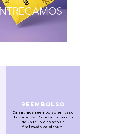
NTREGAMOS
reembolso
Garantimos reembolso em caso
de defeitos. Receba o dinheiro
de volta 15 dias após a
finalização da disputa.