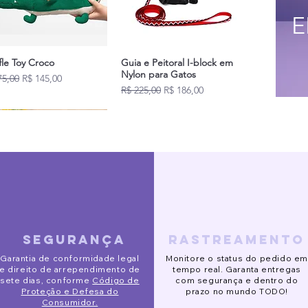
E
fle Toy Croco
Guia e Peitoral I-block em
Nylon para Gatos
o normal
Preço promocional
75,00
R$ 145,00
Preço normal
Preço promocional
R$ 225,00
R$ 186,00
Novidades
segurança
rastreamento
ido Eve
o de Segurança Pet
 Alta Slim
Pijaminha Noite de Natal
Gorro Galgo
Óculos de sol redondo
Garantia de conformidade legal
Monitore o status do pedido em
R$ 120,00
o normal
o normal
o normal
o promocional
Preço promocional
Preço promocional
Preço normal
Preço
Preço normal
Preço promocional
Preço promocional
02,00
93,00
rtir de
R$ 132,00
R$ 153,00
R$ 90,00
R$ 141,00
R$ 123,00
R$ 88,00
R$ 78,00
R$ 113,00
e direito de arrependimento de
tempo real. Garanta entregas
sete dias, conforme
Código de
com segurança e dentro do
Proteção e Defesa do
prazo no mundo TODO!
Consumidor.