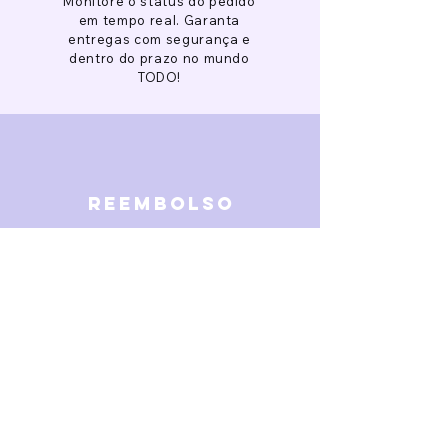
Monitore o status do pedido
em tempo real. Garanta
entregas com segurança e
dentro do prazo no mundo
TODO!
reembolso
Garantimos reembolso em
caso de defeitos. Receba o
dinheiro de volta 15 dias após
a finalização da disputa.
SOBRE NÓS