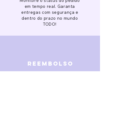
Monitore o status do pedido
em tempo real. Garanta
entregas com segurança e
dentro do prazo no mundo
TODO!
reembolso
Garantimos reembolso em
caso de defeitos. Receba o
dinheiro de volta 15 dias após
a finalização da disputa.
SOBRE NÓS