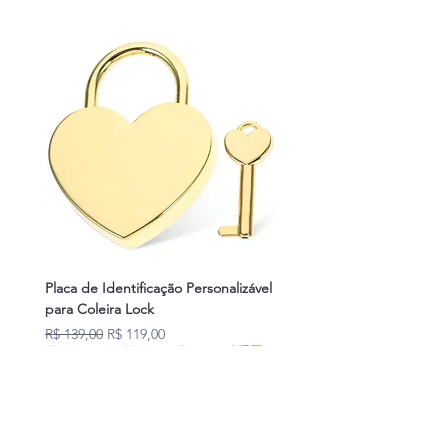
Alimentos
Placa de Identificação Personalizável
para Coleira Lock
Preço normal
Preço promocional
R$ 139,00
R$ 119,00
Novidades