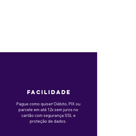
brincadeira para garantir a segurança.
Não lave o brinquedo na água. Utilize
um pano úmido para limpeza.
Compre o Brinquedo Lagosta Elétrica e
proporcione momentos de alegria e
interação inesquecíveis para seu pet!
facilidade
Pague como quiser! Débito, PIX ou
parcele em até 12x sem juros no
cartão com segurança SSL e
proteção de dados.