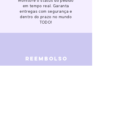
Monitore o status do pedido
em tempo real. Garanta
entregas com segurança e
dentro do prazo no mundo
TODO!
reembolso
Garantimos reembolso em
caso de defeitos. Receba o
dinheiro de volta 15 dias após
a finalização da disputa.
SOBRE NÓS