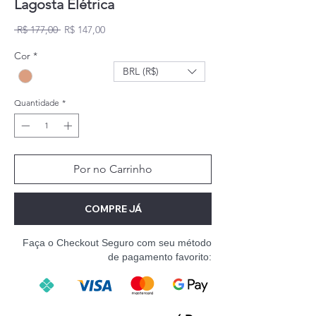
Lagosta Elétrica
Preço normal
Preço promocional
 R$ 177,00 
R$ 147,00
Cor
*
BRL (R$)
Quantidade
*
Por no Carrinho
COMPRE JÁ
Faça o Checkout Seguro com seu método
de pagamento favorito: