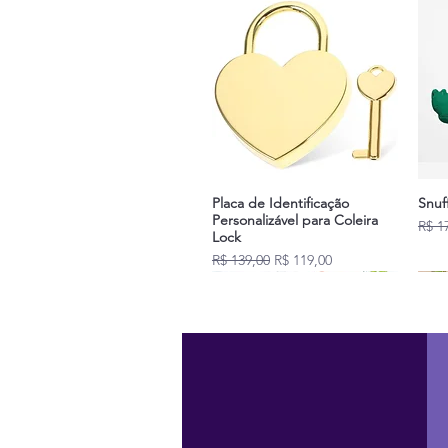
Placa de Identificação
Snuf
Personalizável para Coleira
Preç
R$ 1
Lock
Preço normal
Preço promocional
R$ 139,00
R$ 119,00