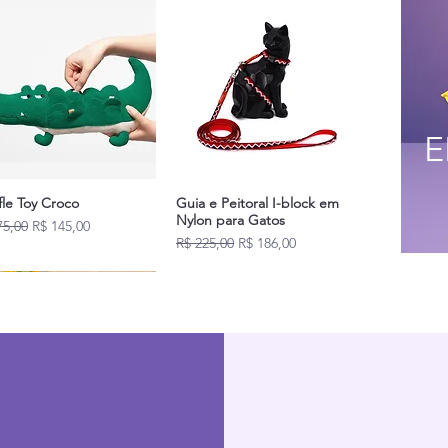
E
fle Toy Croco
Guia e Peitoral I-block em
Nylon para Gatos
o normal
Preço promocional
75,00
R$ 145,00
Preço normal
Preço promocional
R$ 225,00
R$ 186,00
Novidades