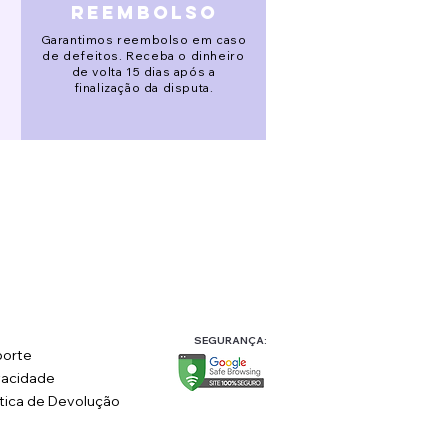
reembolso
Garantimos reembolso em caso
de defeitos. Receba o dinheiro
de volta 15 dias após a
finalização da disputa.
SEGURANÇA:
orte
vacidade
ítica de Devolução