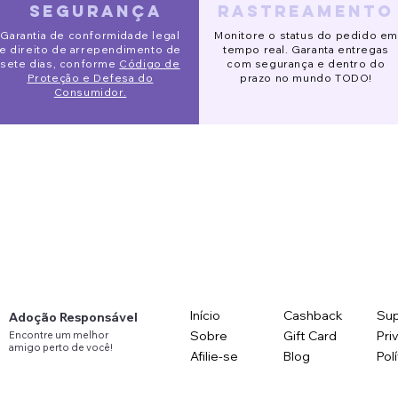
segurança
rastreamento
ido Eve
o de Segurança Pet
 Alta Slim
Pijaminha Noite de Natal
Gorro Galgo
Óculos de sol redondo
Garantia de conformidade legal
Monitore o status do pedido em
R$ 120,00
o normal
o normal
o normal
o promocional
Preço promocional
Preço promocional
Preço normal
Preço
Preço normal
Preço promocional
Preço promocional
02,00
93,00
rtir de
R$ 132,00
R$ 153,00
R$ 90,00
R$ 141,00
R$ 123,00
R$ 88,00
R$ 78,00
R$ 113,00
e direito de arrependimento de
tempo real. Garanta entregas
sete dias, conforme
Código de
com segurança e dentro do
Proteção e Defesa do
prazo no mundo TODO!
Consumidor.
Início
Cashback
Sup
Adoção Responsável
Sobre
Gift Card
Pri
Encontre
um
melhor
amigo
perto
de você!
Afilie-se
Blog
Pol