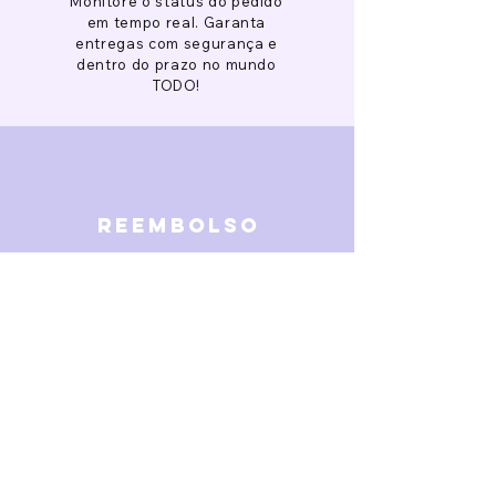
Monitore o status do pedido
em tempo real. Garanta
entregas com segurança e
dentro do prazo no mundo
TODO!
reembolso
Garantimos reembolso em
caso de defeitos. Receba o
dinheiro de volta 15 dias após
a finalização da disputa.
SOBRE NÓS