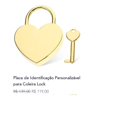
Placa de Identificação Personalizável
para Coleira Lock
Preço normal
Preço promocional
R$ 139,00
R$ 119,00
Novidades