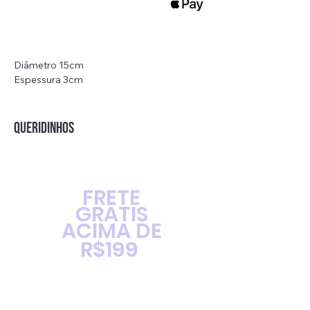
Diâmetro 15cm
Espessura 3cm
Peso: 233g
QUERIDINHOS
FRETE
GRÁTIS
ACIMA DE
R$199