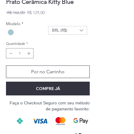
Prato Cerâmica Kitty Blue
Preço normal
Preço promocional
 R$ 166,00 
R$ 129,00
Modelo
*
BRL (R$)
Quantidade
*
Por no Carrinho
COMPRE JÁ
Faça o Checkout Seguro com seu método
de pagamento favorito: