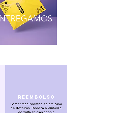
NTREGAMOS
reembolso
Garantimos reembolso em caso
de defeitos. Receba o dinheiro
de volta 15 dias após a