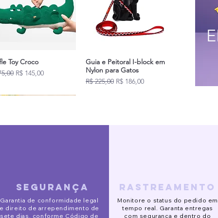
E
fle Toy Croco
Guia e Peitoral I-block em
Nylon para Gatos
o normal
Preço promocional
75,00
R$ 145,00
Preço normal
Preço promocional
R$ 225,00
R$ 186,00
Novidades
segurança
rastreamento
ido Eve
o de Segurança Pet
 Alta Slim
Pijaminha Noite de Natal
Gorro Galgo
Óculos de sol redondo
Garantia de conformidade legal
Monitore o status do pedido em
R$ 120,00
o normal
o normal
o normal
o promocional
Preço promocional
Preço promocional
Preço normal
Preço
Preço normal
Preço promocional
Preço promocional
02,00
93,00
rtir de
R$ 132,00
R$ 153,00
R$ 90,00
R$ 141,00
R$ 123,00
R$ 88,00
R$ 78,00
R$ 113,00
e direito de arrependimento de
tempo real. Garanta entregas
sete dias, conforme
Código de
com segurança e dentro do