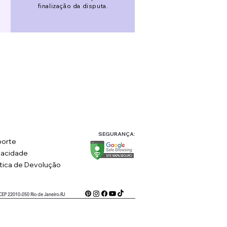
finalização da disputa.
SEGURANÇA:
orte
vacidade
ítica de Devolução
 CEP 22010-050 Rio de Janeiro-RJ