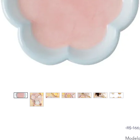
 R$ 166
Model