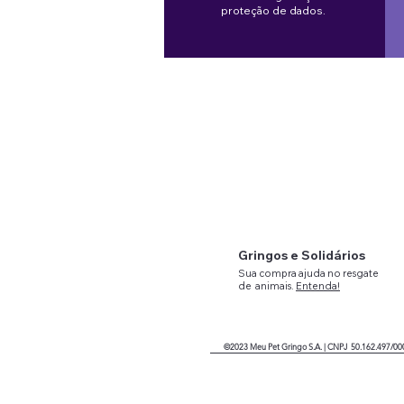
proteção de dados.
Gringos e Solidários
Sua compra ajuda no resgate
de
animais.
Entenda!
©2023
Meu Pet Gringo
S.A. |
CNPJ 50.162.497/00