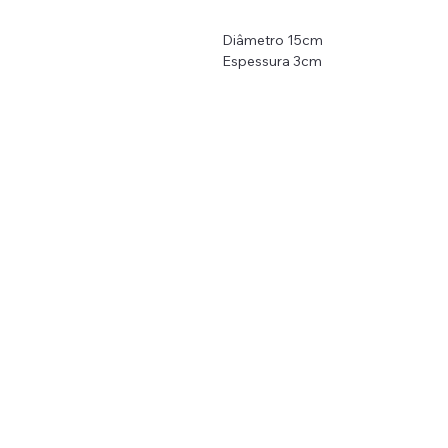
Diâmetro 15cm
Espessura 3cm
Peso: 233g