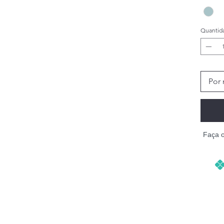
Quantid
Por 
Faça 