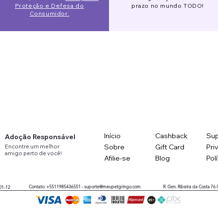
Proteção e Defesa do
prazo no mundo TODO!
Consumidor.
Início
Cashback
Sup
Adoção Responsável
Sobre
Gift Card
Pri
Encontre
um
melhor
amigo
perto
de você!
Afilie-se
Blog
Pol
Contato: +5511985436551 -
suporte@meupetgringo.com
R. Gen. Ribeira da Costa 76
01-12