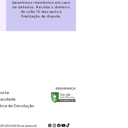
Garantimos reembolso em caso
de defeitos. Receba o dinheiro
de volta 15 dias após a
finalização da disputa.
SEGURANÇA:
orte
vacidade
ítica de Devolução
 CEP 22010-050 Rio de Janeiro-RJ