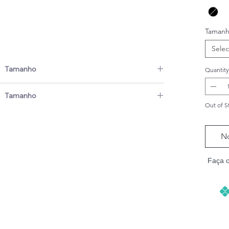
Taman
Selec
Tamanho
Quantity
cm)
Peito (cm)
Peso (kg)
Tamanho
Out of S
rópria tabela de tamanhos, então é essencial conferir
32
0,5-1,5
spondente a cada modelo antes de comprar.
ferência, não é garantia de que o tamanho escolhido
35
1,5-2,5
No
anto, use a fita métrica sem preguiça!
s podem ter um erro de 2-3 cm.
38
2,5-4
Faça 
 para não apertá-lo! Adicionar 3 a 5 cm para garantir
ntação pode ser uma boa estratégia!
42
4-5,5
mento, é preferível escolher um tamanho maior.
 estas medidas realmente se adequam ao seu pet!
46
5,5-7,5