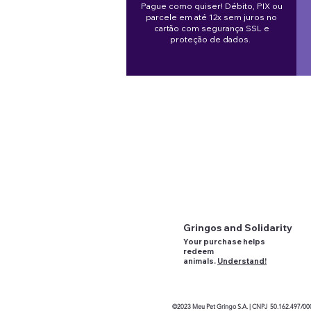
Guia e Peitoral I-block em
Guia Curta Multifuncional
Alicate de unha LED
Flamingo
Vest
Cint
Gola
Pague como quiser! Débito, PIX ou
Couro para Gatos
Regular Price
Price
Price
Sale Price
Regu
Regu
Regu
Sale 
R$205.00
R$134.00
R$111.00
R$153.00
R$20
R$19
Fro
parcele em até 12x sem juros no
Regular Price
Sale Price
R$261.00
cartão com segurança SSL e
R$211.00
proteção de dados.
Gringos and Solidarity
Your purchase helps
redeem
animals.
Understand!
©2023
Meu Pet Gringo
S.A. |
CNPJ 50.162.497/00