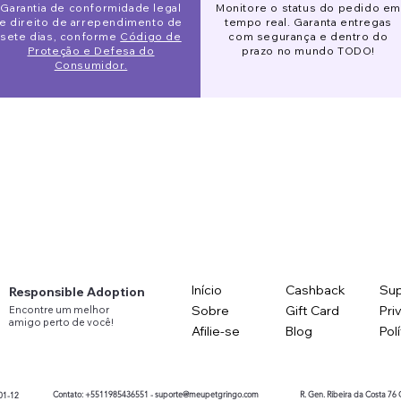
ido Eve
o de Segurança Pet
 Alta Slim
Pijaminha Noite de Natal
Gorro Galgo
Óculos de sol redondo
Garantia de conformidade legal
Monitore o status do pedido em
R$120.00
lar Price
lar Price
lar Price
Price
Sale Price
Sale Price
Regular Price
Price
Regular Price
Sale Price
Sale Price
2.00
3.00
m
R$132.00
R$153.00
R$90.00
R$141.00
R$123.00
R$88.00
R$78.00
R$113.00
e direito de arrependimento de
tempo real. Garanta entregas
sete dias, conforme
Código de
com segurança e dentro do
Proteção e Defesa do
prazo no mundo TODO!
Consumidor.
Início
Cashback
Sup
Responsible Adoption
Sobre
Gift Card
Pri
Encontre
um
melhor
amigo
perto
de você!
Afilie-se
Blog
Pol
Contato: +5511985436551 -
suporte@meupetgringo.com
R. Gen. Ribeira da Costa 76
01-12