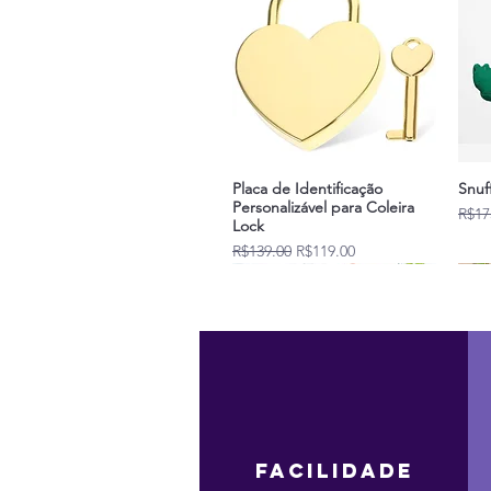
Placa de Identificação
Snuf
Personalizável para Coleira
Regu
R$17
Lock
Regular Price
Sale Price
R$139.00
R$119.00
facilidade