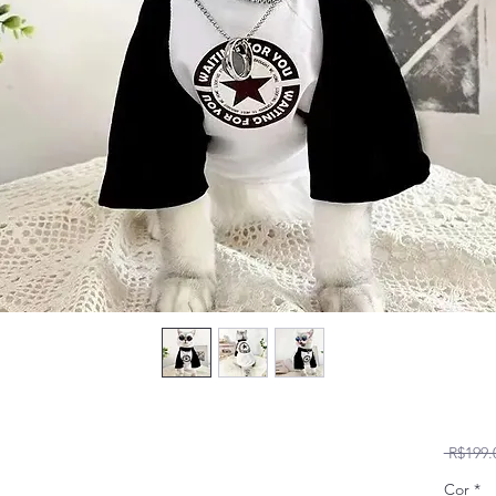
 R$199.
Cor
*