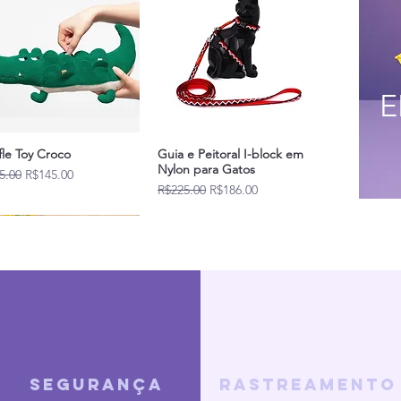
E
fle Toy Croco
Guia e Peitoral I-block em
Nylon para Gatos
lar Price
Sale Price
5.00
R$145.00
Regular Price
Sale Price
R$225.00
R$186.00
Novidades
segurança
rastreamento