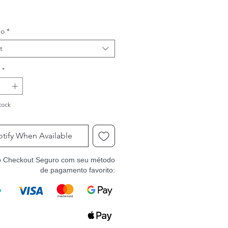
ho
*
t
*
tock
tify When Available
o Checkout Seguro com seu método
de pagamento favorito: