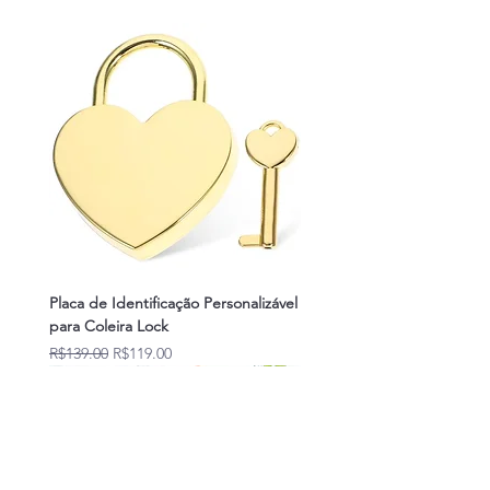
Placa de Identificação Personalizável
para Coleira Lock
Regular Price
Sale Price
R$139.00
R$119.00
Novidades