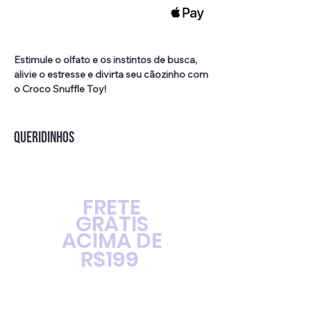
Estimule o olfato e os instintos de busca,
alivie o estresse e divirta seu cãozinho com
o Croco Snuffle Toy!
Enriquecimento ambiental e
adestramento inteligente.
QUERIDINHOS
Material: Feltro, seguro e lavável.
Formato divertido de crocodilo.
Som atrativo para entreter o seu pet.
Tamanho: 10cm*35cm
FRETE
GRÁTIS
ACIMA DE
R$199