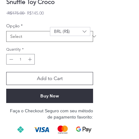
Snuffle Toy Croco
Regular Price
Sale Price
 R$175.00 
R$145.00
Opção
*
BRL (R$)
Quantity
*
Add to Cart
Buy Now
Faça o Checkout Seguro com seu método
de pagamento favorito: