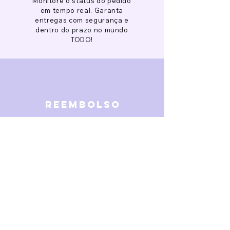
Monitore o status do pedido
em tempo real. Garanta
entregas com segurança e
dentro do prazo no mundo
TODO!
reembolso
Garantimos reembolso em
caso de defeitos. Receba o
dinheiro de volta 15 dias após
a finalização da disputa.
SOBRE NÓS