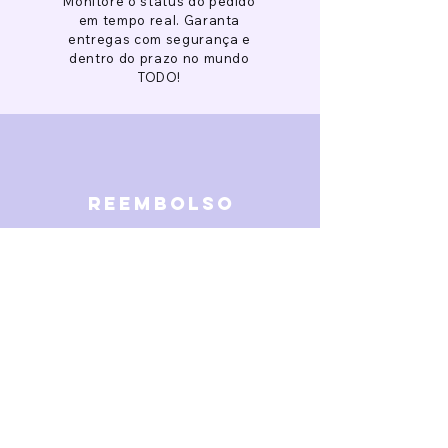
Monitore o status do pedido
em tempo real. Garanta
entregas com segurança e
dentro do prazo no mundo
TODO!
reembolso
Garantimos reembolso em
caso de defeitos. Receba o
dinheiro de volta 15 dias após
a finalização da disputa.
SOBRE NÓS