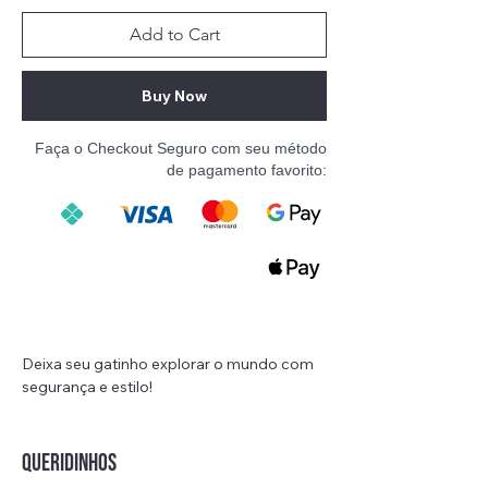
Add to Cart
Buy Now
Faça o Checkout Seguro com seu método
de pagamento favorito:
Deixa seu gatinho explorar o mundo com
segurança e estilo!
Este peitoral ajustável é a escolha perfeita
para donos de gatos que desejam o
QUERIDINHOS
melhor para seus amigos peludos.