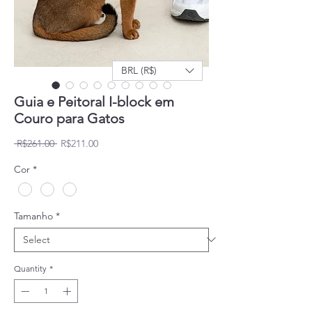
BRL (R$)
Guia e Peitoral I-block em
Couro para Gatos
Regular Price
Sale Price
 R$261.00 
R$211.00
Cor
*
Tamanho
*
Quantity
*