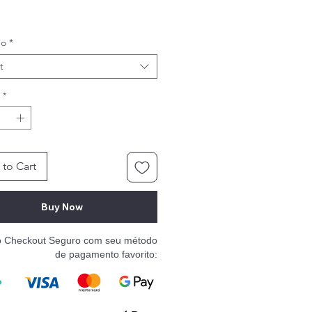
ho
*
t
*
to Cart
Buy Now
o Checkout Seguro com seu método
de pagamento favorito: