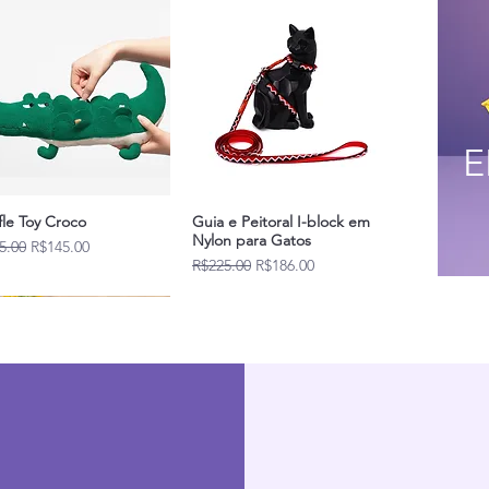
E
fle Toy Croco
Guia e Peitoral I-block em
Nylon para Gatos
lar Price
Sale Price
5.00
R$145.00
Regular Price
Sale Price
R$225.00
R$186.00
Novidades