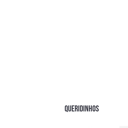
Detalhes: Acabamento dourado na
QUERIDINHOS