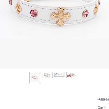
 R$580.
Cor
*