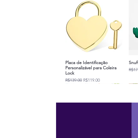
Placa de Identificação
Snuf
Personalizável para Coleira
Regu
R$17
Lock
Regular Price
Sale Price
R$139.00
R$119.00