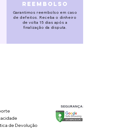
reembolso
Garantimos reembolso em caso
de defeitos. Receba o dinheiro
de volta 15 dias após a
finalização da disputa.
SEGURANÇA:
orte
vacidade
ítica de Devolução