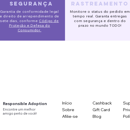
segurança
rastreamento
ido Eve
o de Segurança Pet
 Alta Slim
Pijaminha Noite de Natal
Gorro Galgo
Óculos de sol redondo
Garantia de conformidade legal
Monitore o status do pedido em
R$120.00
lar Price
lar Price
lar Price
Price
Sale Price
Sale Price
Regular Price
Price
Regular Price
Sale Price
Sale Price
2.00
3.00
m
R$132.00
R$153.00
R$90.00
R$141.00
R$123.00
R$88.00
R$78.00
R$113.00
e direito de arrependimento de
tempo real. Garanta entregas
sete dias, conforme
Código de
com segurança e dentro do
Proteção e Defesa do
prazo no mundo TODO!
Consumidor.
Início
Cashback
Sup
Responsible Adoption
Sobre
Gift Card
Pri
Encontre
um
melhor
amigo
perto
de você!
Afilie-se
Blog
Pol