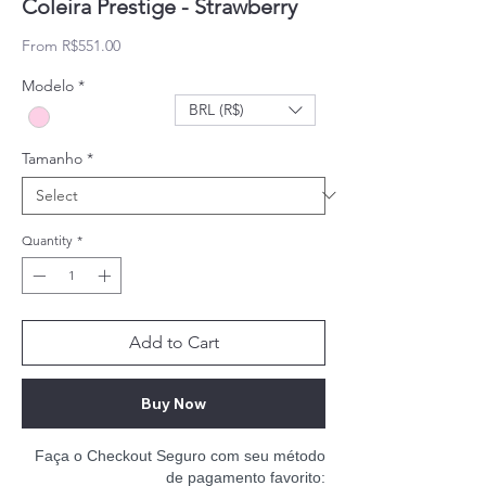
Coleira Prestige - Strawberry
Sale Price
From
R$551.00
Modelo
*
BRL (R$)
Tamanho
*
Quantity
*
Add to Cart
Buy Now
Faça o Checkout Seguro com seu método
de pagamento favorito: