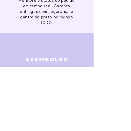
Monitore o status do pedido
em tempo real. Garanta
entregas com segurança e
dentro do prazo no mundo
TODO!
reembolso
Garantimos reembolso em
caso de defeitos. Receba o
dinheiro de volta 15 dias após
a finalização da disputa.
SOBRE NÓS