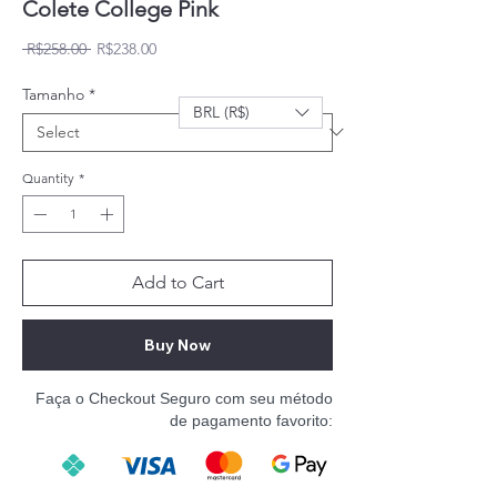
Colete College Pink
Regular Price
Sale Price
 R$258.00 
R$238.00
Tamanho
*
BRL (R$)
Quantity
*
Add to Cart
Buy Now
Faça o Checkout Seguro com seu método
de pagamento favorito: