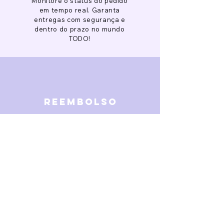
Monitore o status do pedido
em tempo real. Garanta
entregas com segurança e
dentro do prazo no mundo
TODO!
reembolso
Garantimos reembolso em
caso de defeitos. Receba o
dinheiro de volta 15 dias após
a finalização da disputa.
SOBRE NÓS