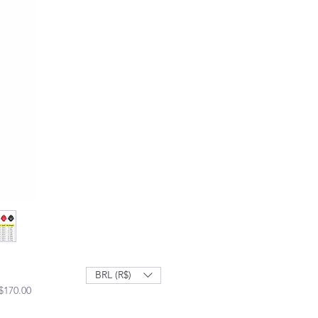
BRL (R$)
Sale Price
$170.00