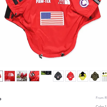
From
R
e
Color
*