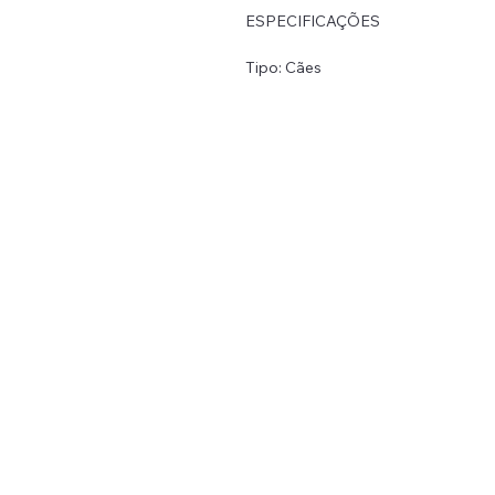
ESPECIFICAÇÕES
Tipo: Cães
Temporada: outono/ inverno
Padrão: sólido
Material: Poliéster