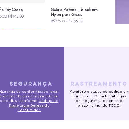
fle Toy Croco
Guia e Peitoral I-block em
Nylon para Gatos
lar Price
Sale Price
5.00
R$145.00
Regular Price
Sale Price
R$225.00
R$186.00
Novidades
segurança
rastreamento
ido Eve
o de Segurança Pet
 Alta Slim
Pijaminha Noite de Natal
Gorro Galgo
Óculos de sol redondo
Garantia de conformidade legal
Monitore o status do pedido em
R$120.00
lar Price
lar Price
lar Price
Price
Sale Price
Sale Price
Regular Price
Price
Regular Price
Sale Price
Sale Price
2.00
3.00
m
R$132.00
R$153.00
R$90.00
R$141.00
R$123.00
R$88.00
R$78.00
R$113.00
e direito de arrependimento de
tempo real. Garanta entregas
sete dias, conforme
Código de
com segurança e dentro do
Proteção e Defesa do
prazo no mundo TODO!
Consumidor.