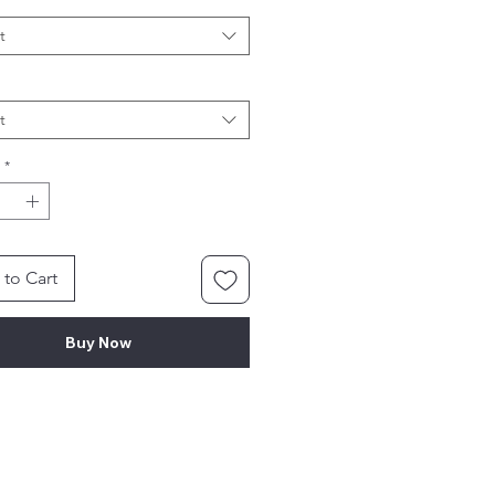
t
t
*
to Cart
Buy Now